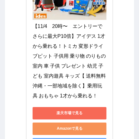
【11/4　20時〜　エントリーで
さらに最大P10倍】アイデス 1才
から乗れる！トミカ 変形ドライ
ブピット 子供用 乗り物 のりもの 
室内 車 子供 プレゼント 幼児 子
ども 室内遊具 キッズ【 送料無料
沖縄・一部地域を除く】乗用玩
具 おもちゃ 1才から乗れる！
楽天市場で見る
Amazonで見る