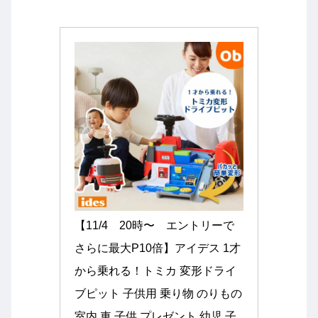
【11/4　20時〜　エントリーで
さらに最大P10倍】アイデス 1才
から乗れる！トミカ 変形ドライ
ブピット 子供用 乗り物 のりもの 
室内 車 子供 プレゼント 幼児 子