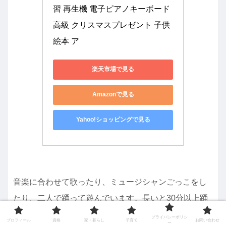
習 再生機 電子ピアノキーボード 
高級 クリスマスプレゼント 子供 
絵本 ア
楽天市場で見る
Amazonで見る
Yahoo!ショッピングで見る
音楽に合わせて歌ったり、ミュージシャンごっこをし
たり、二人で踊って遊んでいます。長いと30分以上踊
ってくれるので、体力消費になりおすすめです。弾く
プライバシーポリシ
プロフィール
資格
家・暮らし
子育て
お問い合わせ
ー